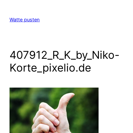
Zum
Inhalt
Watte pusten
springen
407912_R_K_by_Niko-
Korte_pixelio.de