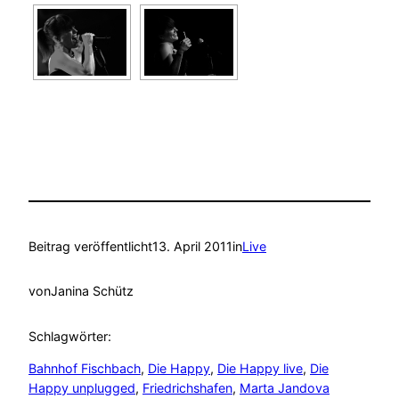
Beitrag veröffentlicht
13. April 2011
in
Live
von
Janina Schütz
Schlagwörter:
Bahnhof Fischbach
, 
Die Happy
, 
Die Happy live
, 
Die
Happy unplugged
, 
Friedrichshafen
, 
Marta Jandova