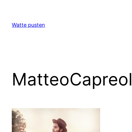
Zum
Inhalt
springen
Watte pusten
MatteoCapreol