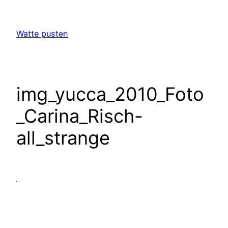
Zum
Inhalt
Watte pusten
springen
img_yucca_2010_Foto
_Carina_Risch-
all_strange