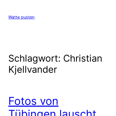
Zum
Inhalt
Watte pusten
springen
Schlagwort:
Christian
Kjellvander
Fotos von
Tübingen lauscht