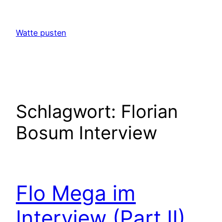
Zum
Inhalt
Watte pusten
springen
Schlagwort:
Florian
Bosum Interview
Flo Mega im
Interview (Part II)