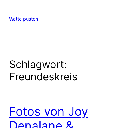
Zum
Inhalt
Watte pusten
springen
Schlagwort:
Freundeskreis
Fotos von Joy
Denalane &