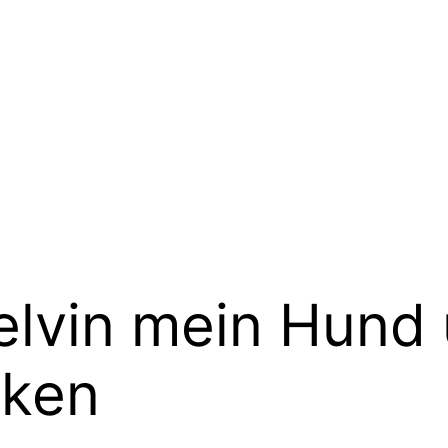
lvin mein Hund 
rken