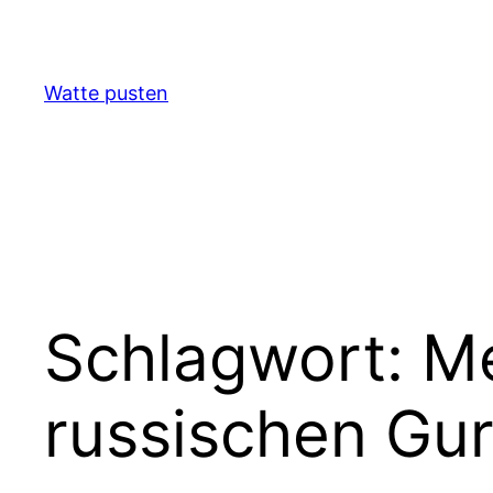
Zum
Inhalt
springen
Watte pusten
Schlagwort:
Me
russischen Gu