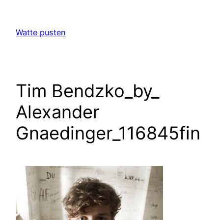
Zum
Inhalt
Watte pusten
springen
Tim Bendzko_by_
Alexander
Gnaedinger_116845fin