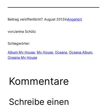
Beitrag veröffentlicht
7. August 2012
in
Angehört
von
Janina Schütz
Schlagwörter:
Album My House
, 
My House
, 
Oceana
, 
Oceana Album
, 
Oceana My House
Kommentare
Schreibe einen