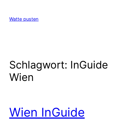
Zum
Inhalt
Watte pusten
springen
Schlagwort:
InGuide
Wien
Wien InGuide