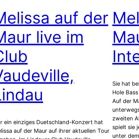
Melissa auf der
Mel
Maur live im
Mau
Club
Int
Vaudeville,
Sie hat b
Lindau
Hole Bass 
Auf der Ma
unterwegs
zweiten A
r ein einziges Duetschland-Konzert hat
spielt sie
lissa auf der Maur auf ihrer aktuellen Tour
unter dem