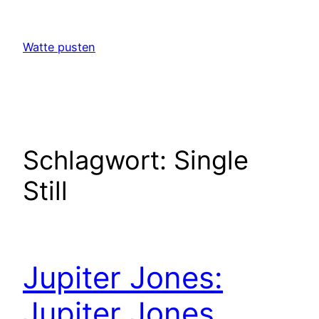
Zum
Inhalt
Watte pusten
springen
Schlagwort:
Single
Still
Jupiter Jones:
Jupiter Jones