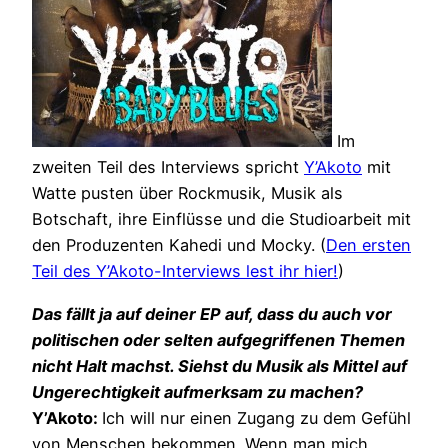
Im
zweiten Teil des Interviews spricht
Y’Akoto
mit
Watte pusten über Rockmusik, Musik als
Botschaft, ihre Einflüsse und die Studioarbeit mit
den Produzenten Kahedi und Mocky. (
Den ersten
Teil des Y’Akoto-Interviews lest ihr hier!
)
Das fällt ja auf deiner EP auf, dass du auch vor
politischen oder selten aufgegriffenen Themen
nicht Halt machst. Siehst du Musik als Mittel auf
Ungerechtigkeit aufmerksam zu machen?
Y’Akoto:
Ich will nur einen Zugang zu dem Gefühl
von Menschen bekommen. Wenn man mich