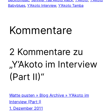
Babyblues
, 
Y’Akoto Interview
, 
Y’Akoto Tamba
Kommentare
2 Kommentare zu
„Y’Akoto im Interview
(Part II)“
Watte pusten » Blog Archive » Y’Akoto im
Interview (Part I)
1. Dezember 2011